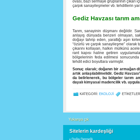
ovası, bazı sermaye gruplarının çıkarı iç
çarpık sanayileşmeler vb. tehditlerin ya
Gediz Havzası tarım ama
Tarım, sanayinin düşmanı değildir. San
anlayış dünyada benzeri olmayan, sakat
doğayı tahrip eden, yarattığı aşırı kir
“özürlü ve çarpık sanayileşme” olarak 
çıkarını kollayan, halkın mülkünü acel
rant kapısı haline getiren uygulamal
bölgelerinin feda edilmesi sonucunda 
tehdit edici boyutlara varmıştır.
Sonuç olarak; doğanın bir armağan diy
artık anlaşılabilmelidir. Gediz Havzası
da belirlenerek, bu bölgeler tarım am
dayalı kimyasal madencilik vb. uygulam
KATEGORI:
EKOLOJI
ETIKETLE
Yukarıya çık
Sitelerin kardeşliği
• Doğa Derneği