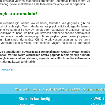
in kimyasal ve vahşi madencilik projelerine, jeotermal, termik santral ve
ratacağı çevre felaketlerine asla feda edilemeyecek kadar değerlidir.
çlı korunmalıdır!
ayileşmek için tarımın yok edilmesi, tarımdan vaz geçilmesi gibi bir
 bir anlayıştır. Tarım alanlarına karşı yok edici saldırganlık içeren,
lenme ve tahribat ile çevreyi tehdit eden sanayileşme anlayışını ancak
tanımlıyoruz. İnsanı ve halkı yok sayacak derecede sadece sermayenin
e kamulaştırmalarla sermaye gruplarına peşkeş çeken, ekolojik yaşamı
arın karşısında duracağız. Çünkü ortak yaşam alanlarımız ve tarım
yaratılan ekolojik yıkım, artık “insanca yaşam hakkı”nı da doğrudan
e sunduğu asıl cevherin, asıl zenginliğimizin Gediz Havzası olduğu
’ndaki verimli tarım alanlarının havza çapında tespiti yapılıp sınırları
açlı koruma altına alınmalı, siyanür ve sülfürik asitin kullanımına
alarına kapalı tutulmalıdır.
R:
EKOLOJI
,
Tüm hakları saklıdır · Copyright © 02 Temmuz 2008 · Designed by
Meti
• Web s
Sitelerin kardeşliği
• Sitenin içer
• Dünya Tarihi