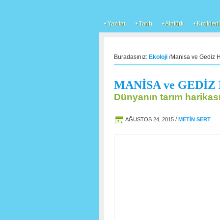
• Yazılar
• Tarih
• Atatürk
• Kızılderil
Buradasınız:
Ekoloji
/Manisa ve Gediz H
MANİSA ve GEDİZ
Dünyanın tarım harikası
AĞUSTOS 24, 2015
/
METIN SERT