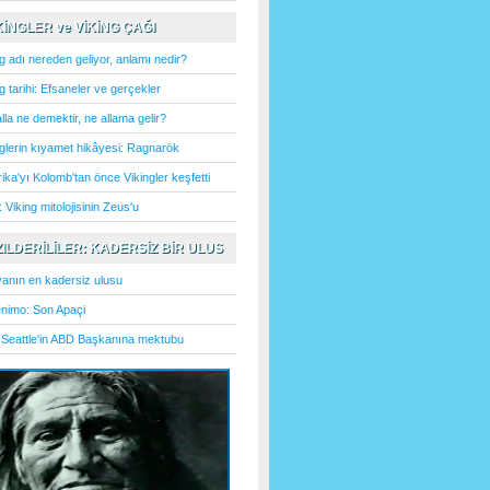
İKİNGLER ve VİKİNG ÇAĞI
g adı nereden geliyor, anlamı nedir?
g tarihi: Efsaneler ve gerçekler
lla ne demektir, ne allama gelir?
nglerin kıyamet hikâyesi: Ragnarök
ka'yı Kolomb'tan önce Vikingler keşfetti
 Viking mitolojisinin Zeus'u
IZILDERİLİLER: KADERSİZ BİR ULUS
anın en kadersiz ulusu
nimo: Son Apaçi
 Seattle'in ABD Başkanına mektubu