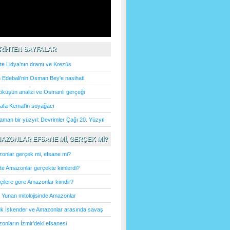
ARİHTEN SAYFALAR
hte Lidya'nın dramı ve Krezüs
 Edebali'nin Osman Bey'e nasihati
çöküşün analizi ve Osmanlı gerçeği
afa Kemal'in soyağacı
aman bir yüzyıl: Devrimler Çağı 20. Yüzyıl
MAZONLAR EFSANE Mİ, GERÇEK Mİ?
onlar gerçek mi, efsane mi?
hte Amazonlar gerçekte kimlerdi?
hçilere göre Amazonlar kimdir?
k Yunan mitolojisinde Amazonlar
k İskender ve Amazonlar arasında savaş
onların İzmir'deki efsanesi