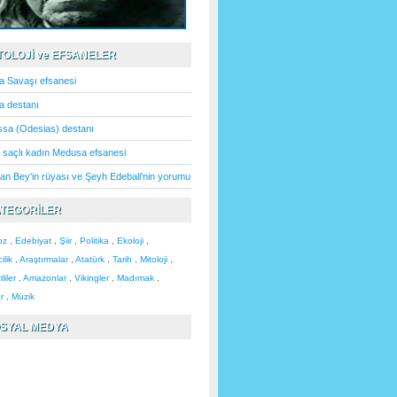
İTOLOJİ ve EFSANELER
a Savaşı efsanesi
da destanı
sa (Odesias) destanı
n saçlı kadın Medusa efsanesi
n Bey'in rüyası ve Şeyh Edebali'nin yorumu
ATEGORİLER
oz
,
Edebiyat
,
Şiir
,
Politika
,
Ekoloji
,
lik
,
Araştırmalar
,
Atatürk
,
Tarih
,
Mitoloji
,
liler
,
Amazonlar
,
Vikingler
,
Madımak
,
r
,
Müzik
OSYAL MEDYA