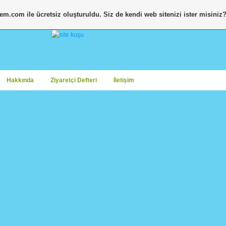
tem.com
ile ücretsiz oluşturuldu. Siz de kendi web sitenizi ister misiniz
Hakkında
Ziyaretçi Defteri
İletişim