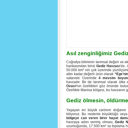
Asıl zenginliğimiz Gedi
Coğrafya biliminin tarımsal değeri ve e
harikasından birisi
Gediz
Havzası
’dır
.
A
50.000 km² nin çok üzerinde yüzölçümü
altın kadar değerli ürün olarak
“Ege’nin
vatanıdır. Üzerinde
4 mevsim boyunca
havzadır. Bir de tarımsal olarak ülk
Ovası’
nın özellikleri göz önünde bul
Özellikle Manisa bölgesi, bu havzanın 
Gediz ölmesin, öldürme
Yaşayan en büyük canlının doğanın k
biliyoruz. Bu nedenle büyüklüğü veya 
bölgeye can veren birer hayat dama
havzaya adını vermiş olması,
Gediz N
uzunluğunda, 17.500 km² su toplama 