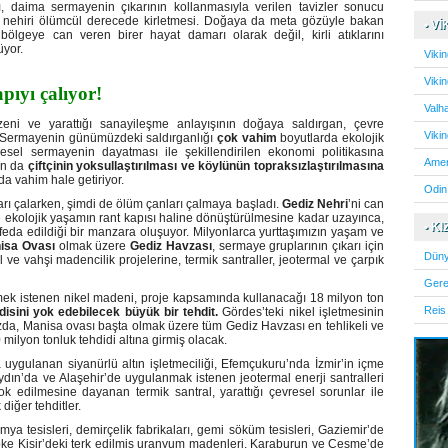
, daima sermayenin çıkarının kollanmasıyla verilen tavizler sonucu
n bu nehiri ölümcül derecede kirletmesi. Doğaya da meta gözüyle bakan
• V
bölgeye can veren birer hayat damarı olarak değil, kirli atıklarını
üyor.
Vikin
Vikin
pıyı çalıyor!
Valha
ni ve yarattığı sanayileşme anlayışının doğaya saldırgan, çevre
Viki
z. Sermayenin günümüzdeki saldırganlığı
çok vahim
boyutlarda ekolojik
sel sermayenin dayatması ile şekillendirilen ekonomi politikasına
Ameri
ın da
çiftçinin yoksullaştırılması ve köylünün topraksızlaştırılmasına
 vahim hale getiriyor.
Odin:
ları çalarken, şimdi de ölüm çanları çalmaya başladı.
Gediz Nehri
’ni can
e ekolojik yaşamın rant kapısı haline dönüştürülmesine kadar uzayınca,
• K
feda edildiği bir manzara oluşuyor. Milyonlarca yurttaşımızın yaşam ve
isa Ovası
olmak üzere
Gediz Havzası
, sermaye gruplarının çıkarı için
Düny
l ve vahşi madencilik projelerine, termik santraller, jeotermal ve çarpık
Gere
lmek istenen nikel madeni, proje kapsamında kullanacağı 18 milyon ton
Reis
isini yok edebilecek büyük bir tehdit.
Gördes’teki nikel işletmesinin
ızda, Manisa ovası başta olmak üzere tüm Gediz Havzası en tehlikeli ve
 milyon tonluk tehdidi altına girmiş olacak.
ygulanan siyanürlü altın işletmeciliği, Efemçukuru’nda İzmir’in içme
ydın’da ve Alaşehir’de uygulanmak istenen jeotermal enerji santralleri
k edilmesine dayanan termik santral, yarattığı çevresel sorunlar ile
diğer tehditler.
ya tesisleri, demirçelik fabrikaları, gemi söküm tesisleri, Gaziemir’de
öke Kisir’deki terk edilmiş uranyum madenleri, Karaburun ve Çeşme’de