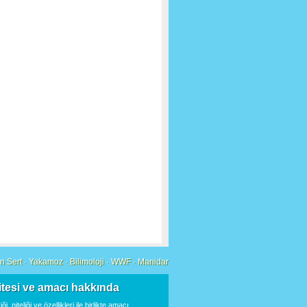
n Sert
·
Yakamoz
·
Bilimoloji
·
WWF
·
Manidar
itesi ve amacı hakkında
iği, niteliği ve özellikleri ile birlikte amacı