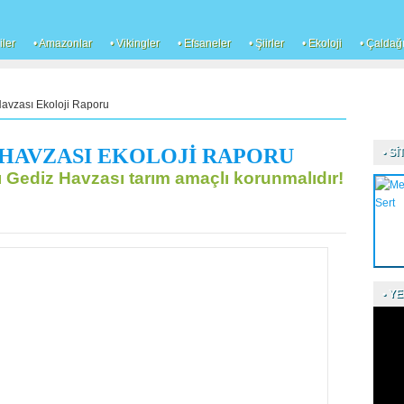
iler
• Amazonlar
• Vikingler
• Efsaneler
• Şiirler
• Ekoloji
• Çaldağ
avzası Ekoloji Raporu
 HAVZASI EKOLOJİ RAPORU
• S
 Gediz Havzası tarım amaçlı korunmalıdır!
• Y