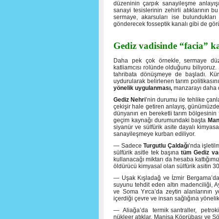
düzeninin çarpık sanayileşme anlayışı
sanayi tesislerinin zehirli atıklarını
sermaye, akarsuları ise bulundukları 
gönderecek fosseptik kanalı gibi de gör
Gediz vadisinde “facia” ka
Daha pek çok örnekle, sermaye düze
katliamcısı rolünde olduğunu biliyoru
tahribata dönüşmeye de başladı. Küre
uydurularak belirlenen tarım politikasın
yönelik uygulanması,
manzarayı daha da
Gediz Nehri
’nin durumu ile tehlike çan
çekişir hale getiren anlayış, günümüzd
dünyanın en bereketli tarım bölgesinin 
geçim kaynağı durumundaki başta
Man
siyanür ve sülfürik asite dayalı kimyasa
sanayileşmeye kurban ediliyor.
— Sadece
Turgutlu Çaldağı
’nda işleti
sülfürik asitle tek başına
tüm Gediz vad
kullanacağı miktarı da hesaba kattığım
öldürücü kimyasal olan sülfürik asitin 30
— Uşak Kışladağ ve İzmir Bergama’da u
suyunu tehdit eden altın madenciliği, A
ve Soma Yırca’da zeytin alanlarının yo
içerdiği çevre ve insan sağlığına yönelik 
— Aliağa’da termik santraller, petrokim
nükleer atıklar, Manisa Köprübaşı ve S