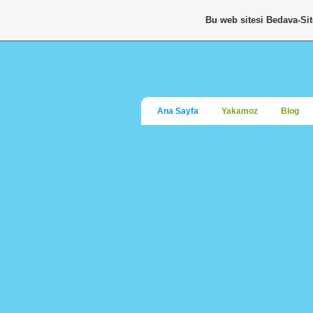
Bu web sitesi
Bedava-Si
Ana Sayfa
Yakamoz
Blog