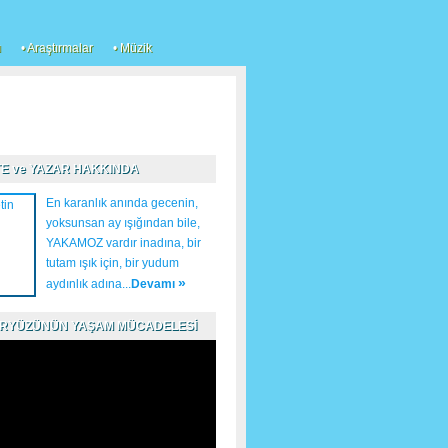
ı
• Araştırmalar
• Müzik
İTE ve YAZAR HAKKINDA
En karanlık anında gecenin,
yoksunsan ay ışığından bile,
YAKAMOZ vardır inadına, bir
tutam ışık için, bir yudum
»
aydınlık adına...
Devamı
ERYÜZÜNÜN YAŞAM MÜCADELESİ