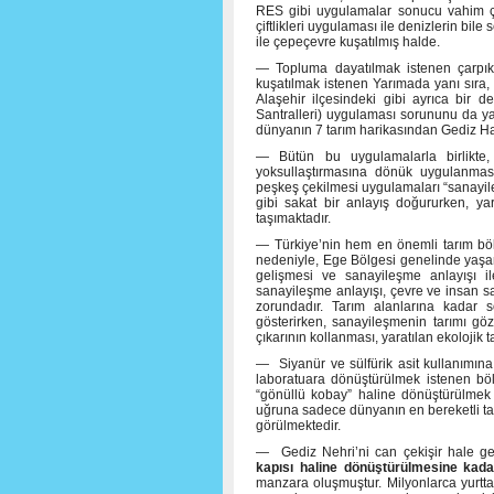
RES gibi uygulamalar sonucu vahim çev
çiftlikleri uygulaması ile denizlerin bil
ile çepeçevre kuşatılmış halde.
— Topluma dayatılmak istenen çarpık 
kuşatılmak istenen Yarımada yanı sıra,
Alaşehir ilçesindeki gibi ayrıca bir
Santralleri) uygulaması sorununu da y
dünyanın 7 tarım harikasından Gediz Ha
— Bütün bu uygulamalarla birlikte, me
yoksullaştırmasına dönük uygulanması
peşkeş çekilmesi uygulamaları “sanayile
gibi sakat bir anlayış doğururken, ya
taşımaktadır.
— Türkiye’nin hem en önemli tarım böl
nedeniyle, Ege Bölgesi genelinde yaşanı
gelişmesi ve sanayileşme anlayışı ile
sanayileşme anlayışı, çevre ve insan s
zorundadır. Tarım alanlarına kadar s
gösterirken, sanayileşmenin tarımı gö
çıkarının kollanması, yaratılan ekolojik 
— Siyanür ve sülfürik asit kullanımın
laboratuara dönüştürülmek istenen bö
“gönüllü kobay” haline dönüştürülmek i
uğruna sadece dünyanın en bereketli tar
görülmektedir.
— Gediz Nehri’ni can çekişir hale ge
kapısı haline dönüştürülmesine kada
manzara oluşmuştur. Milyonlarca yurtta