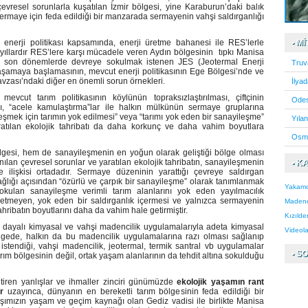
resel sorunlarla kuşatılan İzmir bölgesi, yine Karaburun’daki balık
e sermaye için feda edildiği bir manzarada sermayenin vahşi saldırganlığı
enerji politikası kapsamında, enerji üretme bahanesi ile RES’lerle
• M
 yıllardır RES’lere karşı mücadele veren Aydın bölgesinin tıpkı Manisa
 de son dönemlerde devreye sokulmak istenen JES (Jeotermal Enerji
Truv
aşamaya başlamasının, mevcut enerji politikasının Ege Bölgesi’nde ve
vzası’ndaki diğer en önemli sorun örnekleri.
İlya
vcut tarım politikasının köylünün topraksızlaştırılması, çiftçinin
Odes
, “acele kamulaştırma”lar ile halkın mülkünün sermaye gruplarına
şmek için tarımın yok edilmesi” veya “tarımı yok eden bir sanayileşme”
Yıla
ratılan ekolojik tahribatı da daha korkunç ve daha vahim boyutlara
Osma
gesi, hem de sanayileşmenin en yoğun olarak geliştiği bölge olması
lan çevresel sorunlar ve yaratılan ekolojik tahribatın, sanayileşmenin
• K
 ilişkisi ortadadır. Sermaye düzeninin yarattığı çevreye saldırgan
ağlığı açısından “özürlü ve çarpık bir sanayileşme” olarak tanımlanmak
Yakam
okulan sanayileşme verimli tarım alanlarını yok eden yayılmacılık
zetmeyen, yok eden bir saldırganlık içermesi ve yalnızca sermayenin
Madenci
tahribatın boyutlarını daha da vahim hale getirmiştir.
Kızılderi
a dayalı kimyasal ve vahşi madencilik uygulamalarıyla adeta kimyasal
Videola
lgede, halkın da bu madencilik uygulamalarına razı olması sağlanıp
stendiği, vahşi madencilik, jeotermal, termik santral vb uygulamalar
• S
ım bölgesinin değil, ortak yaşam alanlarının da tehdit altına sokulduğu
tiren yanlışlar ve ihmaller zinciri günümüzde
ekolojik yaşamın rant
r
uzayınca, dünyanın en bereketli tarım bölgesinin feda edildiği bir
şımızın yaşam ve geçim kaynağı olan Gediz vadisi ile birlikte Manisa