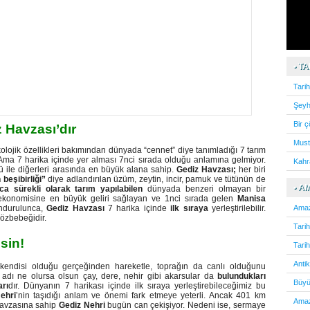
• T
Tari
Şeyh
Bir 
z Havzası’dır
Must
kolojik özellikleri bakımından dünyada “cennet” diye tanımladığı 7 tarım
ma 7 harika içinde yer alması 7nci sırada olduğu anlamına gelmiyor.
Kahr
 ile diğerleri arasında en büyük alana sahip.
Gediz Havzası;
her biri
 beşibirliği”
diye adlandırılan üzüm, zeytin, incir, pamuk ve tütünün de
• A
 sürekli olarak tarım yapılabilen
dünyada benzeri olmayan bir
e ekonomisine en büyük geliri sağlayan ve 1nci sırada gelen
Manisa
undurulunca,
Gediz Havzası
7 harika içinde
ilk sıraya
yerleştirilebilir.
Amaz
gözbebeğidir.
Tari
sin!
Tari
Anti
endisi olduğu gerçeğinden hareketle, toprağın da canlı olduğunu
adı ne olursa olsun çay, dere, nehir gibi akarsular da
bulundukları
Büyü
rı
dır. Dünyanın 7 harikası içinde ilk sıraya yerleştirebileceğimiz bu
ehri
’nin taşıdığı anlam ve önemi fark etmeye yeterli. Ancak 401 km
Amaz
havzasına sahip
Gediz Nehri
bugün can çekişiyor. Nedeni ise, sermaye