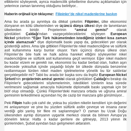
ettiklerini söyleyerek, ayrıca madencilik şirketlerine durumu açıklamaları için
yeterince zaman tanınmış olduğunu belirtiyor...
ildirgesi
Haberin orijinali için tıklayınız:
Filipinler'de nikel madenlerine baskın
Ama bu arada şu ayrıntıya da dikkat çekelim:
Filipinler,
ülke ekonomisi
ıkım varsa, insanca yaşam hakkı da tehdit altındadır
dünyanın en kötü ülkelerinden ve
üçüncü dünya ülkesi
diye de tanımlanan
ülkelerden biridir. Projelerinin
“amiral gemisi”
olarak
gördükleri
Çaldağı
’ndan vazgeçebileceklerini söyleyen
European
 kardeşliği" dönemi başlıyor
Nickel
şirketinin
“Eğer Türk hükümetinden istediğimiz izinleri kısa zaman
içinde alamazsak”
diye diplomatik baskı yapıp da, gidecekleri yer olarak
gösterdiği adres. Ama işte gittikleri Filipinler'de nikel madenciliğine ve sülfürik
ı ölüyor
asit kullanımına karşı bunlar oluyor. Yani üçüncü dünya ülkesi olan
Filipinler’de bile halk ve halk adına hareket ettiğini söyleyenler nikel
madenciliğine ve sülfürik asit kullanımına geçit vermiyor. Eğer nikel madeni
bu kadar elzem ve gerekli ise, ekonomisi bu kadar berbat olan, halkın aşırı
derecede yoksulluk içinde yaşadığı böyle bir ülkede dünyada benzerine
rastlanmayan türden nikel maden işletmelerine yönelik bu tür saldırılar
gerçekleşebilir mi? Tabii bu arada bir başka soru da İngiliz
European Nickel
Şirketi
'nin
projelerinin amiral gemisi
olarak gördükleri
Çaldağı
'nı bırakıp da
Filipinler'e gideceklerini söylemelerinin, istedikleri izinlerin kısa sürede
t vuruldu?
verilmesini sağlamak amacıyla hükümete diplomatik baskı yapmak için bir
blöf olup olmadığı. Çünkü Filipinler'deki manzara ortada ve uğruna amiral
gemisinin terkedilmesi açısından hiç de cazip bir manzara gibi görülmüyor...
arına çıkmayız"
Peki
Filipin
halkı çok cahil de, yoksa bu yüzden nikelin kendileri için değerini
mi anlayamıyor ve yine bu yüzden sülfürik asitin çevreye ve insana zarar
itası
verdiği gibi yanlış bir fikre mi saplanmışlar? O zaman bu Uzak Doğu
ülkesinden ayrılıp dünyanın uygarlık merkezi olarak da bilinen Avrupa’ya
dönelim tekrar. Hatta o kadar gerilere de gitmeyip, 2013 yılının ilk
i tek yeşil Doların yeşiliydi
günlerinden, Şubat ayından bazı gelişmeleri aktaralım.