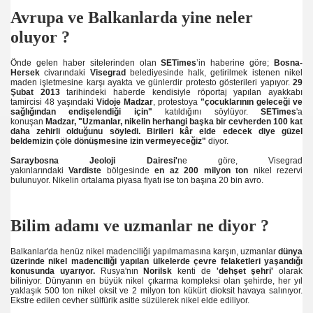
mu basın bildirgesi
Avrupa ve Balkanlarda yine neler
oluyor ?
nmüş sermayeye, hem de cehalete karşı bir mücadeledir
Önde gelen haber sitelerinden olan
SETimes
’in haberine göre;
Bosna-
yor?
Hersek
civarındaki
Visegrad
belediyesinde halk, getirilmek istenen nikel
maden işletmesine karşı ayakta ve günlerdir protesto gösterileri yapıyor.
29
Şubat 2013
tarihindeki haberde kendisiyle röportaj yapılan ayakkabı
tamircisi 48 yaşındaki
Vidoje Madzar
, protestoya
"çocuklarının geleceği ve
sağlığından endişelendiği için"
katıldığını söylüyor.
SETimes
'a
konuşan
Madzar,
"Uzmanlar, nikelin herhangi başka bir cevherden 100 kat
daha zehirli olduğunu söyledi. Birileri kâr elde edecek diye güzel
beldemizin çöle dönüşmesine izin vermeyeceğiz"
diyor.
Saraybosna Jeoloji Dairesi'
ne göre, Visegrad
yakınlarındaki
Vardiste
bölgesinde
en az
200
milyon ton
nikel rezervi
bulunuyor. Nikelin ortalama piyasa fiyatı ise ton başına 20 bin avro.
Bilim adamı ve uzmanlar ne diyor ?
ediz’e
Balkanlar'da henüz nikel madenciliği yapılmamasına karşın, uzmanlar
dünya
üzerinde nikel madenciliği yapılan ülkelerde çevre felaketleri yaşandığı
konusunda uyarıyor.
Rusya'nın
Norilsk
kenti de
'dehşet şehri'
olarak
tik kanalı mı?
biliniyor. Dünyanın en büyük nikel çıkarma kompleksi olan şehirde, her yıl
yaklaşık 500 ton nikel oksit ve 2 milyon ton kükürt dioksit havaya salınıyor.
Ekstre edilen cevher sülfürik asitle süzülerek nikel elde ediliyor.