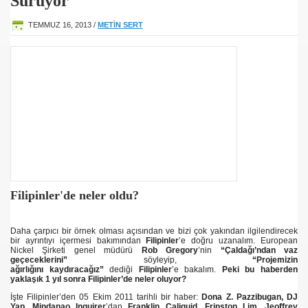
Sürüyor
TEMMUZ 16, 2013 /
METİN SERT
Filipinler'de neler oldu?
Daha çarpıcı bir örnek olması açısından ve bizi çok yakından ilgilendirecek
ji Raporu
bir ayrıntıyı içermesi bakımından
Filipinler
’e doğru uzanalım. European
Nickel Şirketi genel müdürü
Rob Gregory
’nin
“Çaldağı’ndan vaz
geçeceklerini”
söyleyip,
“Projemizin
i katlediliyor
ağırlığını kaydıracağız”
dediği
Filipinler
’e bakalım.
Peki bu haberden
yaklaşık 1 yıl sonra Filipinler’de neler oluyor?
İşte Filipinler’den 05 Ekim 2011 tarihli bir haber:
Dona Z. Pazzibugan,
DJ
Yap,
Mindanao
Inquirer
’dan
Franklin Caliguid, Frinston Lim, Jeoffrey