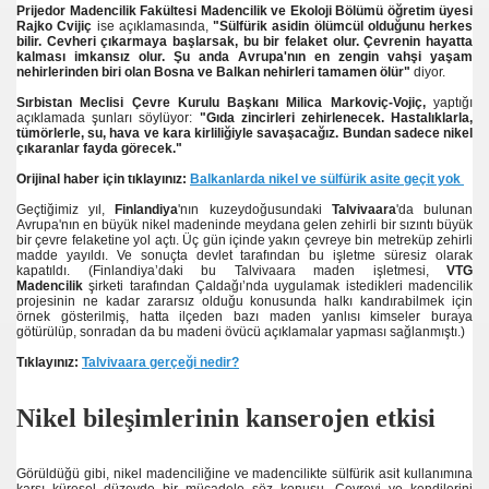
Prijedor Madencilik Fakültesi Madencilik ve Ekoloji Bölümü öğretim üyesi
Rajko Cvijiç
ise açıklamasında,
"Sülfürik asidin ölümcül olduğunu herkes
bilir. Cevheri çıkarmaya başlarsak, bu bir felaket olur. Çevrenin hayatta
kalması imkansız olur. Şu anda Avrupa'nın en zengin vahşi yaşam
nehirlerinden biri olan Bosna ve Balkan nehirleri tamamen ölür"
diyor.
madencilik buluşunca
Sırbistan Meclisi Çevre Kurulu Başkanı Milica Markoviç-Vojiç,
yaptığı
açıklamada şunları söylüyor:
"Gıda zincirleri zehirlenecek. Hastalıklarla,
?
tümörlerle, su, hava ve kara kirliliğiyle savaşacağız. Bundan sadece nikel
çıkaranlar fayda görecek."
Orijinal haber için tıklayınız:
Balkanlarda nikel ve sülfürik asite geçit yok
Geçtiğimiz yıl,
Finlandiya
'nın kuzeydoğusundaki
Talvivaara
'da bulunan
 direniyor
Avrupa'nın en büyük nikel madeninde meydana gelen zehirli bir sızıntı büyük
bir çevre felaketine yol açtı. Üç gün içinde yakın çevreye bin metreküp zehirli
madde yayıldı. Ve sonuçta devlet tarafından bu işletme süresiz olarak
kapatıldı. (Finlandiya’daki bu Talvivaara maden işletmesi,
VTG
Madencilik
şirketi tarafından Çaldağı’nda uygulamak istedikleri madencilik
projesinin ne kadar zararsız olduğu konusunda halkı kandırabilmek için
direniyor
örnek gösterilmiş, hatta ilçeden bazı maden yanlısı kimseler buraya
götürülüp, sonradan da bu madeni övücü açıklamalar yapması sağlanmıştı.)
ldu?
Tıklayınız:
Talvivaara gerçeği nedir?
Nikel bileşimlerinin kanserojen etkisi
Görüldüğü gibi, nikel madenciliğine ve madencilikte sülfürik asit kullanımına