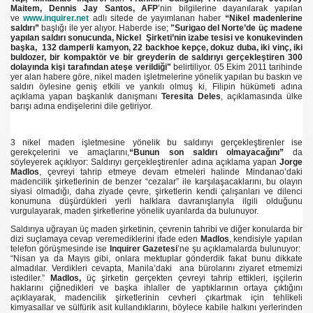
Maitem,
Dennis Jay Santos,
AFP
’nin bilgilerine dayanılarak yapılan
ve
www.inquirer.net
adlı sitede de yayımlanan haber
“Nikel madenlerine
saldırı”
başlığı ile yer alıyor. Haberde ise;
"Surigao del Norte’de üç madene
yapılan saldırı sonucunda, Nickel Şirketi’nin izabe tesisi ve konukevinden
başka, 132 damperli kamyon, 22 backhoe kepçe, dokuz duba, iki vinç, iki
buldozer, bir kompaktör ve bir greyderin de saldırıyı gerçekleştiren 300
dolayında kişi tarafından ateşe verildiği"
belirtiliyor. 05 Ekim 2011 tarihinde
yer alan habere göre, nikel maden işletmelerine yönelik yapılan bu baskın ve
saldırı öylesine geniş etkili ve yankılı olmuş ki, Filipin hükümeti adına
açıklama yapan başkanlık danışmanı
Teresita Deles
, açıklamasında ülke
imizin mi?
barışı adına endişelerini dile getiriyor.
3 nikel maden işletmesine yönelik bu saldırıyı gerçekleştirenler ise
gerekçelerini ve amaçlarını,
“Bunun son saldırı olmayacağını”
da
söyleyerek açıklıyor: Saldırıyı gerçekleştirenler adına açıklama yapan
Jorge
Madlos
, çevreyi tahrip etmeye devam etmeleri halinde Mindanao’daki
madencilik şirketlerinin de benzer “cezalar” ile karşılaşacaklarını, bu olayın
siyasi olmadığı, daha ziyade çevre, şirketlerin kendi çalışanları ve dilenci
konumuna düşürdükleri yerli halklara davranışlarıyla ilgili olduğunu
vurgulayarak, maden şirketlerine yönelik uyarılarda da bulunuyor.
ı
Saldırıya uğrayan üç maden şirketinin, çevrenin tahribi ve diğer konularda bir
dizi suçlamaya cevap veremediklerini ifade eden
Madlos
, kendisiyle yapılan
 zamanı
telefon görüşmesinde ise
Inquirer Gazetesi
’ne şu açıklamalarda bulunuyor:
“Nisan ya da Mayıs gibi, onlara mektuplar gönderdik fakat bunu dikkate
almadılar. Verdikleri cevapta, Manila’daki ana bürolarını ziyaret etmemizi
elesi
istediler.”
Madlos,
üç şirketin gerçekten çevreyi tahrip ettikleri, işçilerin
haklarını çiğnedikleri ve başka ihlaller de yaptıklarının ortaya çıktığını
açıklayarak, madencilik şirketlerinin cevheri çıkartmak için tehlikeli
kimyasallar ve sülfürik asit kullandıklarını, böylece kabile halkını yerlerinden
ından