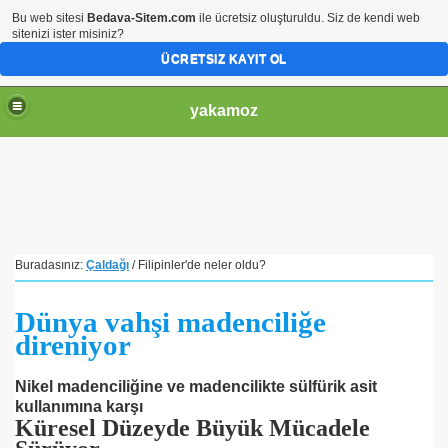
Bu web sitesi
Bedava-Sitem.com
ile ücretsiz oluşturuldu. Siz de kendi web
sitenizi ister misiniz?
ÜCRETSIZ KAYIT OL
yakamoz
Buradasınız:
Çaldağı
/ Filipinler'de neler oldu?
Dünya vahşi madenciliğe
direniyor
Nikel madenciliğine ve madencilikte sülfürik asit
kullanımına karşı
Küresel Düzeyde Büyük Mücadele