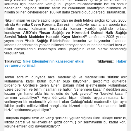
karşı küresel düzeyde bir mücadele söz konusu. Çevreyi ve kendilerini
korumak için insanların verdiği bu yaşam mücadelesinde ise en somut
nedenlerin başında sülfürik asitin bir cehennem yarattığının bilinmesi ve
nikelin bilinen cevherlerden 100 kat daha zehirli olduğu gerçeği sıralanabilir.
Nikelin insan ve çevre sağlığı açısından ne denli tehlike saçtığı konusu 2005
yılında
Amerika Çevre Koruma Dairesi
’nin talebiyle hazırlanan raporda ise,
nikele maruz kalmanın insanlarda kanser yaptığı şeklinde ortaya
konuluyor.
ABD
’nin
“İnsan Sağlığı ve Hizmetleri Dairesi Halk Sağlığı
Servisi-Toksit Maddeler Hastalık Kayıt Merkezi”
tarafından 2005 yılında
yayımlanan
“Halk Sağlığı Bildirisi”
nde, insanlar ve hayvanlar üzerinde
laboratuar ortamında yapılan bilimsel deneyler sonucunda ham nikel tozu ve
nikel bileşimlerinin kanserojen etkisi yaptığının kesin olarak saptandığı
eşru bir haktır
vurgulanıyor.
Tıklayınız:
Nikel bileşimlerinin kanserojen etkisi
Tıklayınız:
Haber
ve raporun orijinali
Tekrar soralım, dünyada nikel madenciliği ve madencilikte sülfürik asit
kullanımına karşı bütün bunlar olup bitiyorken, geçtiğimiz günlerde
birdenbire Gördes’e gelen Enerji Bakanı nikel işletmesinde kullanılmak
üzere getirilen ve bilim insanları ile halkın “cehennem kazanı” dedikleri asit
kazanı için hangi akla hizmet edip de “çok çevreci" ve "bereket kazanı”
tanımını yapabiliyor? Veya dünyada hiçbir ülkede uygulanmasına izin
verilmeyen bir madencilik yöntemi olan Çaldağı’ndaki madencilik için aynı
iktidar partisi milletvekilleri hangi akla hizmet edip de “Bu madenin kefili
biziz” açıklaması yapabiliyor?
Dünyada kapitalizmin en vahşi şekilde uygulandığı tek ülke Türkiye midir ki,
iktidar partisi ve milletvekilleri gözü dönmüş bir sermayenin bu kadar körü
körüne emireri gibi davranabiliyor?