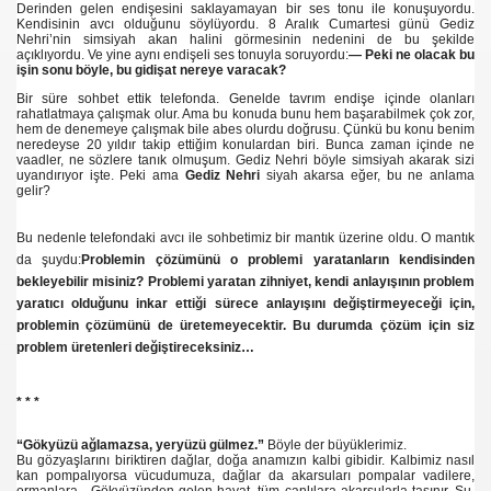
Derinden gelen endişesini saklayamayan bir ses tonu ile konuşuyordu.
Kendisinin avcı olduğunu söylüyordu. 8 Aralık Cumartesi günü Gediz
Nehri’nin simsiyah akan halini görmesinin nedenini de bu şekilde
açıklıyordu. Ve yine aynı endişeli ses tonuyla soruyordu:
— Peki ne olacak bu
işin sonu böyle, bu gidişat nereye varacak?
Bir süre sohbet ettik telefonda. Genelde tavrım endişe içinde olanları
rahatlatmaya çalışmak olur. Ama bu konuda bunu hem başarabilmek çok zor,
hem de denemeye çalışmak bile abes olurdu doğrusu. Çünkü bu konu benim
neredeyse 20 yıldır takip ettiğim konulardan biri. Bunca zaman içinde ne
vaadler, ne sözlere tanık olmuşum. Gediz Nehri böyle simsiyah akarak sizi
uyandırıyor işte. Peki ama
Gediz Nehri
siyah akarsa eğer, bu ne anlama
gelir?
Bu nedenle telefondaki avcı ile sohbetimiz bir mantık üzerine oldu. O mantık
da şuydu:
Problemin çözümünü o problemi yaratanların kendisinden
bekleyebilir misiniz? Problemi yaratan zihniyet, kendi anlayışının problem
yaratıcı olduğunu inkar ettiği sürece anlayışını değiştirmeyeceği için,
problemin çözümünü de üretemeyecektir. Bu durumda çözüm için siz
problem üretenleri değiştireceksiniz…
ji Raporu
* * *
i katlediliyor
“Gökyüzü ağlamazsa, yeryüzü gülmez.”
Böyle der büyüklerimiz.
Bu gözyaşlarını biriktiren dağlar, doğa anamızın kalbi gibidir. Kalbimiz nasıl
kan pompalıyorsa vücudumuza, dağlar da akarsuları pompalar vadilere,