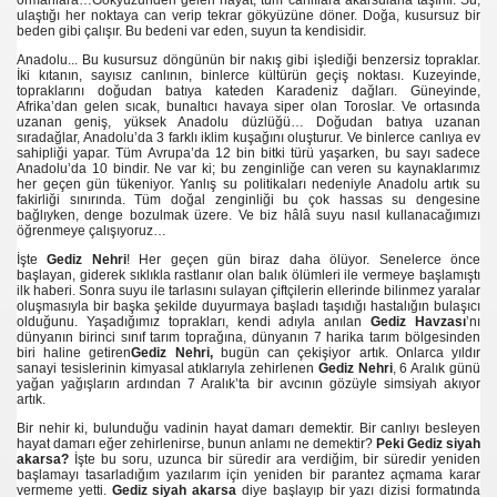
ormanlara…Gökyüzünden gelen hayat, tüm canlılara akarsularla taşınır. Su,
ulaştığı her noktaya can verip tekrar gökyüzüne döner. Doğa, kusursuz bir
beden gibi çalışır. Bu bedeni var eden, suyun ta kendisidir.
Anadolu... Bu kusursuz döngünün bir nakış gibi işlediği benzersiz topraklar.
İki kıtanın, sayısız canlının, binlerce kültürün geçiş noktası. Kuzeyinde,
topraklarını doğudan batıya kateden Karadeniz dağları. Güneyinde,
Afrika’dan gelen sıcak, bunaltıcı havaya siper olan Toroslar. Ve ortasında
uzanan geniş, yüksek Anadolu düzlüğü… Doğudan batıya uzanan
sıradağlar, Anadolu’da 3 farklı iklim kuşağını oluşturur. Ve binlerce canlıya ev
sahipliği yapar. Tüm Avrupa’da 12 bin bitki türü yaşarken, bu sayı sadece
imizin mi?
Anadolu’da 10 bindir. Ne var ki; bu zenginliğe can veren su kaynaklarımız
her geçen gün tükeniyor. Yanlış su politikaları nedeniyle Anadolu artık su
fakirliği sınırında. Tüm doğal zenginliği bu çok hassas su dengesine
bağlıyken, denge bozulmak üzere. Ve biz hâlâ suyu nasıl kullanacağımızı
öğrenmeye çalışıyoruz…
İşte
Gediz Nehri
! Her geçen gün biraz daha ölüyor. Senelerce önce
başlayan, giderek sıklıkla rastlanır olan balık ölümleri ile vermeye başlamıştı
ilk haberi. Sonra suyu ile tarlasını sulayan çiftçilerin ellerinde bilinmez yaralar
oluşmasıyla bir başka şekilde duyurmaya başladı taşıdığı hastalığın bulaşıcı
olduğunu. Yaşadığımız toprakları, kendi adıyla anılan
Gediz Havzası
’nı
dünyanın birinci sınıf tarım toprağına, dünyanın 7 harika tarım bölgesinden
ı
biri haline getiren
Gediz Nehri,
bugün can çekişiyor artık. Onlarca yıldır
sanayi tesislerinin kimyasal atıklarıyla zehirlenen
Gediz Nehri
, 6 Aralık günü
yağan yağışların ardından 7 Aralık’ta bir avcının gözüyle simsiyah akıyor
 zamanı
artık.
Bir nehir ki, bulunduğu vadinin hayat damarı demektir. Bir canlıyı besleyen
elesi
hayat damarı eğer zehirlenirse, bunun anlamı ne demektir?
Peki Gediz siyah
akarsa?
İşte bu soru, uzunca bir süredir ara verdiğim, bir süredir yeniden
başlamayı tasarladığım yazılarım için yeniden bir parantez açmama karar
ından
vermeme yetti.
Gediz siyah akarsa
diye başlayıp bir yazı dizisi formatında