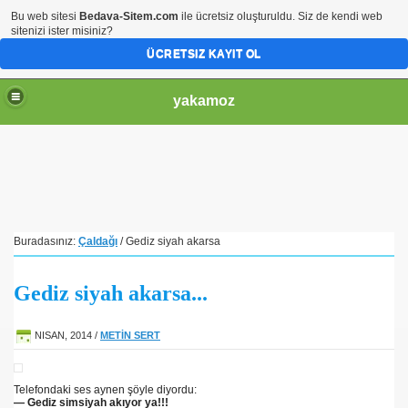
Bu web sitesi
Bedava-Sitem.com
ile ücretsiz oluşturuldu. Siz de kendi web
sitenizi ister misiniz?
ÜCRETSIZ KAYIT OL
yakamoz
Buradasınız:
Çaldağı
/ Gediz siyah akarsa
Gediz siyah akarsa...
NISAN, 2014
/
METİN SERT
Telefondaki ses aynen şöyle diyordu:
— Gediz simsiyah akıyor ya!!!