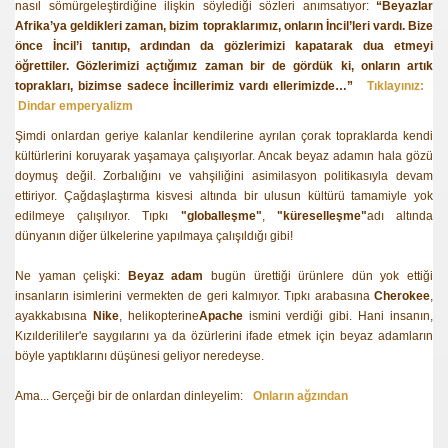
nasıl sömürgeleştirdiğine ilişkin söylediği sözleri anımsatıyor:
“Beyazlar
Afrika’ya geldikleri zaman, bizim topraklarımız, onların İncil’leri vardı. Bize
önce İncil’i tanıtıp, ardından da gözlerimizi kapatarak dua etmeyi
öğrettiler. Gözlerimizi açtığımız zaman bir de gördük ki, onların artık
toprakları, bizimse sadece İncillerimiz vardı ellerimizde…”
Tıklayınız:
Dindar emperyalizm
Şimdi onlardan geriye kalanlar kendilerine ayrılan çorak topraklarda kendi
kültürlerini koruyarak yaşamaya çalışıyorlar. Ancak beyaz adamın hala gözü
doymuş değil. Zorbalığını ve vahşiliğini asimilasyon politikasıyla devam
ettiriyor. Çağdaşlaştırma kisvesi altında bir ulusun kültürü tamamiyle yok
edilmeye çalışılıyor. Tıpkı
"globalleşme"
,
"küreselleşme"
adı altında
dünyanın diğer ülkelerine yapılmaya çalışıldığı gibi!
Ne yaman çelişki:
Beyaz adam
bugün ürettiği ürünlere dün yok ettiği
insanların isimlerini vermekten de geri kalmıyor. Tıpkı arabasına
Cherokee
,
ayakkabısına
Nike
, helikopterine
Apache
ismini verdiği gibi. Hani insanın,
Kızılderililer'e saygılarını ya da özürlerini ifade etmek için beyaz adamların
böyle yaptıklarını düşünesi geliyor neredeyse.
Ama... Gerçeği bir de onlardan dinleyelim:
Onların ağzından