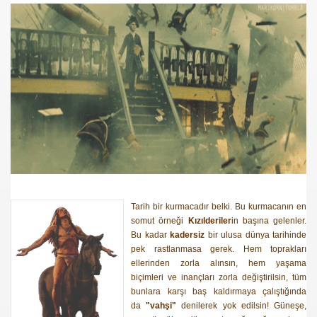
a mektubu
ılderililer
Tarih bir kurmacadır belki. Bu kurmacanın en
somut örneği
Kızılderiler
in başına gelenler.
Bu kadar
kadersiz
bir ulusa dünya tarihinde
pek rastlanmasa gerek. Hem toprakları
ellerinden zorla alınsın, hem yaşama
biçimleri ve inançları zorla değiştirilsin, tüm
bunlara karşı baş kaldırmaya çalıştığında
da
"vahşi"
denilerek yok edilsin! Güneşe,