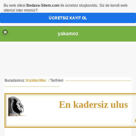
Bu web sitesi
Bedava-Sitem.com
ile ücretsiz oluşturuldu. Siz de kendi web
sitenizi ister misiniz?
ÜCRETSIZ KAYIT OL
yakamoz
Buradasınız:
Kızılderililer
/
Tarihleri
------------------------------------------------------
---------------------------------------------
En kadersiz ulus
A