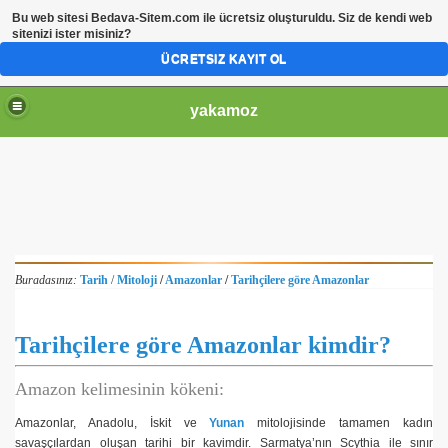
Bu web sitesi
Bedava-Sitem.com
ile ücretsiz oluşturuldu. Siz de kendi web
sitenizi ister misiniz?
ÜCRETSIZ KAYIT OL
yakamoz
Buradasınız:
Tarih
/
Mitoloji
/
Amazonlar
/
Tarihçilere göre Amazonlar
Tarihçilere göre Amazonlar kimdir?
Amazon kelimesinin kökeni:
Amazonlar, Anadolu, İskit ve
Yunan
mitolojisinde tamamen kadın
savaşçılardan oluşan tarihi bir kavimdir. Sarmatya’nın Scythia ile sınır