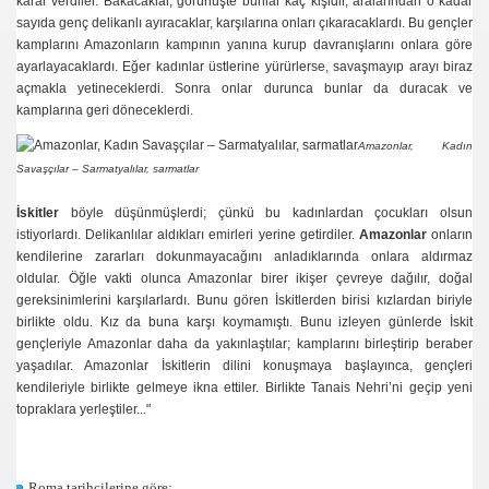
karar verdiler. Bakacaklar, görünüşte bunlar kaç kişidir, aralarından o kadar
sayıda genç delikanlı ayıracaklar, karşılarına onları çıkaracaklardı. Bu gençler
kamplarını Amazonların kampının yanına kurup davranışlarını onlara göre
ayarlayacaklardı. Eğer kadınlar üstlerine yürürlerse, savaşmayıp arayı biraz
açmakla yetineceklerdi. Sonra onlar durunca bunlar da duracak ve
kamplarına geri döneceklerdi.
Amazonlar, Kadın
Savaşçılar – Sarmatyalılar, sarmatlar
İskitler
böyle düşünmüşlerdi; çünkü bu kadınlardan çocukları olsun
istiyorlardı. Delikanlılar aldıkları emirleri yerine getirdiler.
Amazonlar
onların
kendilerine zararları dokunmayacağını anladıklarında onlara aldırmaz
oldular. Öğle vakti olunca Amazonlar birer ikişer çevreye dağılır, doğal
gereksinimlerini karşılarlardı. Bunu gören İskitlerden birisi kızlardan biriyle
birlikte oldu. Kız da buna karşı koymamıştı. Bunu izleyen günlerde İskit
gençleriyle Amazonlar daha da yakınlaştılar; kamplarını birleştirip beraber
yaşadılar. Amazonlar İskitlerin dilini konuşmaya başlayınca, gençleri
kendileriyle birlikte gelmeye ikna ettiler. Birlikte Tanais Nehri’ni geçip yeni
topraklara yerleştiler..."
Roma tarihçilerine göre: