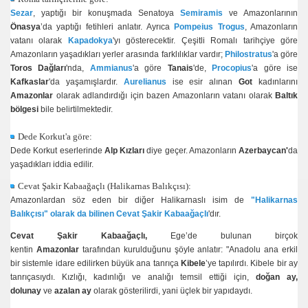
Sezar
, yaptığı bir konuşmada Senatoya
Semiramis
ve Amazonlarının
Önasya
’da yaptığı fetihleri anlatır. Ayrıca
Pompeius Trogus
, Amazonların
vatanı olarak
Kapadokya
'yı gösterecektir. Çeşitli Romalı tarihçiye göre
Amazonların yaşadıkları yerler arasında farklılıklar vardır;
Philostratus
'a göre
Toros Dağları
'nda,
Ammianus
'a göre
Tanais
'de,
Procopius
'a göre ise
Kafkaslar
'da yaşamışlardır.
Aurelianus
ise esir alınan
Got
kadınlarını
Amazonlar
olarak adlandırdığı için bazen Amazonların vatanı olarak
Baltık
bölgesi
bile belirtilmektedir.
Dede Korkut'a göre:
Dede Korkut eserlerinde
Alp Kızları
diye geçer. Amazonların
Azerbaycan'
da
yaşadıkları iddia edilir.
Cevat Şakir Kabaağaçlı (Halikarnas Balıkçısı):
Amazonlardan söz eden bir diğer Halikarnaslı isim de
"Halikarnas
Balıkçısı" olarak da bilinen Cevat Şakir Kabaağaçlı
'dır.
Cevat Şakir Kabaağaçlı,
Ege’de bulunan birçok
kentin
Amazonlar
tarafından kurulduğunu şöyle anlatır: "Anadolu ana erkil
bir sistemle idare edilirken büyük ana tanrıça
Kibele
’ye tapılırdı. Kibele bir ay
tanrıçasıydı. Kızlığı, kadınlığı ve analığı temsil ettiği için,
doğan ay,
dolunay
ve
azalan ay
olarak gösterilirdi, yani üçlek bir yapıdaydı.