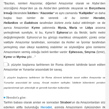
"Bazıları, isimleri Alazonlar, diğerleri Amazonlar olarak ve Alybe’den
sözcüğünü Alope’den ya da Alobe’den şeklinde okuyarak ve
Borysthens
Irmağı
ötesindeki
İskitler
e
‘Alazonlar’
ve aynı zamanda
‘Kallipidler’
ve daha
başka bazı isimler de vererek
–ki bu isimler
Herodot,
Hellanikos
ve
Eudoksos
tarafından bizlere zorla kabul ettirilmiştir-
ve de
ayrıca Amazonları
Kyme
yakınında
Mysia, Maria
ve
Lidya
arasına
yerleştirmek suretiyle, ki bu, Kyme’li
Ephoros
’un da fikridir, tarihi metni
değiştirmişlerdir. Ephoros’un bu görüşü mantıksız olmayabilir; çünkü onlar
vaktiyle Amazonlar tarafından, sonradan da Aioller ve İyonlar tarafından
yerleşilmiş olan ülkeyi kastetmiş olabilirler ve söylediğine göre isimlerini
Amazonların vermiş olduğu belirli kentler vardır:
Ephessos, Smyrna
(İzmir),
Kyme
ve
Myrina
gibi…"
3. yüzyılın başlarına tarihlenen bir Roma dönemi lahitinde tasvir edilen Amazonlar ve
Yunanlar arasındaki bir savaş. Ancak modern tarihçiler, İskitlerin kökenlerini yeniden
yapılandırmak için arkeolojik ve genetik kanıtları kullandılar.
Herodot'a göre:
Tarihin babası olarak anılan ve sonradan
Strabon
’un da Amazonlardan söz
ederken atıfta bulunduğu
Herodot
, aslında Amazonların öyküsünden ilk