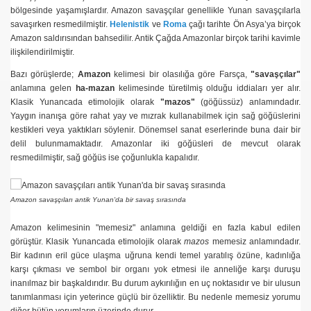
bölgesinde yaşamışlardır. Amazon savaşçılar genellikle Yunan savaşçılarla
savaşırken resmedilmiştir.
Helenistik
ve
Roma
çağı tarihte Ön Asya’ya birçok
Amazon saldırısından bahsedilir. Antik Çağda Amazonlar birçok tarihi kavimle
ilişkilendirilmiştir.
Bazı görüşlerde;
Amazon
kelimesi bir olasılığa göre Farsça,
"savaşçılar"
nde Amazonlar
anlamına gelen
ha-mazan
kelimesinde türetilmiş olduğu iddiaları yer alır.
Klasik Yunancada etimolojik olarak
"mazos"
(göğüssüz) anlamındadır.
Yaygın inanışa göre rahat yay ve mızrak kullanabilmek için sağ göğüslerini
ikayeler
kestikleri veya yaktıkları söylenir. Dönemsel sanat eserlerinde buna dair bir
delil bulunmamaktadır. Amazonlar iki göğüsleri de mevcut olarak
resmedilmiştir, sağ göğüs ise çoğunlukla kapalıdır.
ın hikâyesi
Amazon savaşçıları antik Yunan'da bir savaş sırasında
A. Haydar Aksakal
Amazon kelimesinin "memesiz" anlamına geldiği en fazla kabul edilen
görüştür. Klasik Yunancada etimolojik olarak
mazos
memesiz anlamındadır.
Bir kadının eril güce ulaşma uğruna kendi temel yaratılış özüne, kadınlığa
dir?
karşı çıkması ve sembol bir organı yok etmesi ile anneliğe karşı duruşu
inanılmaz bir başkaldırıdır. Bu durum aykırılığın en uç noktasıdır ve bir ulusun
i
tanımlanması için yeterince güçlü bir özelliktir. Bu nedenle memesiz yorumu