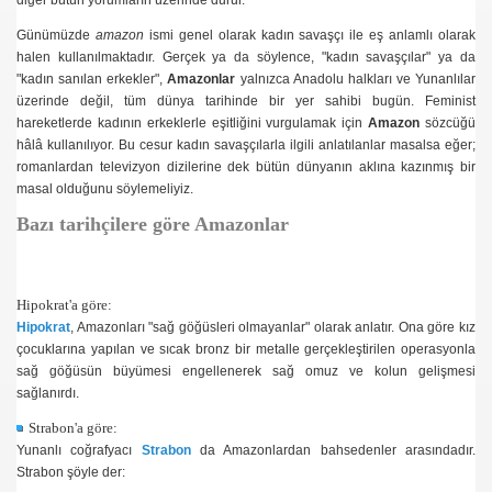
diğer bütün yorumların üzerinde durur.
rüşler
Günümüzde
amazon
ismi genel olarak kadın savaşçı ile eş anlamlı olarak
halen kullanılmaktadır. Gerçek ya da söylence, "kadın savaşçılar" ya da
lar
"kadın sanılan erkekler",
Amazonlar
yalnızca Anadolu halkları ve Yunanlılar
üzerinde değil, tüm dünya tarihinde bir yer sahibi bugün. Feminist
zonlar
hareketlerde kadının erkeklerle eşitliğini vurgulamak için
Amazon
sözcüğü
hâlâ kullanılıyor. Bu cesur kadın savaşçılarla ilgili anlatılanlar masalsa eğer;
romanlardan televizyon dizilerine dek bütün dünyanın aklına kazınmış bir
masal olduğunu söylemeliyiz.
Bazı tarihçilere göre Amazonlar
Hipokrat'a göre:
Hipokrat
, Amazonları "sağ göğüsleri olmayanlar" olarak anlatır. Ona göre kız
çocuklarına yapılan ve sıcak bronz bir metalle gerçekleştirilen operasyonla
sağ göğüsün büyümesi engellenerek sağ omuz ve kolun gelişmesi
sağlanırdı.
Strabon'a göre:
Yunanlı coğrafyacı
Strabon
da Amazonlardan bahsedenler arasındadır.
Strabon şöyle der: