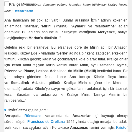
Bilinen dünyanın çoğunu fetheden kadın hükümdar: Kraliçe Myrina
(Mirin) -
Independent
Ana tanrıçanın bir çok adı vardı. Bunlar arasında İzmir adının kökenleri
anlamında ‘
Marian’, ‘Mirin'
(Myrina),
‘Aymari’
ve
‘Mariyamne’
adları
önemlidir. Bu adların sonuncusu Suriye’ye vardığında
Meryem
’e, batıya
ulaştığındaysa
Marian
’a dönüşür..."
Gelelim eski bir efsaneye: Bu efsaneye göre de
Mirin
adlı bir Amazon
kraliçesi, Kuzey Ege kıyılarında
‘Serne’
adında bir kenti zapteder, erkeklerin
tümünü kılıçtan geçirir; kadın ve çocuklarıysa köle olarak tutar. Kraliçe onlar
için kendi adını taşıyan
Mirin
kentini kurar. Mirin, aynı zamanda
Kyme,
Prienne
ve
Pitane, Lesbos Adas
ı’nda da
Mitilin (Midilli)
kentlerini kurar. Bir
gün adaya giderken fırtına kopar. Ana tanrıça
Kibele
filoyu korur
ve
Semadirek Adası
’na götürür.
Kraliçe Mirin
o güne dek kimsenin
oturmadığı adada Kibele’ye saygı ve şükranlarını anlatmak için bir tapınak
kurar. Buradan da anlaşılıyor ki Kraliçe Mirin, Tanrıça Mirin’in bir
rahibesiydi..."
Aydınlanma çağına göre:
Avrupa
'da
Rönesans
zamanında da
Amazonlar
ilgi kaynağı olmayı
sürdürmüştür.
Francisco de Orellana
1542 yılında ulaştığı ırmağa, buradaki
yerli kadın savaşçılara atfen Portekizce
Amazonas
ismini vermiştir.
Kristof