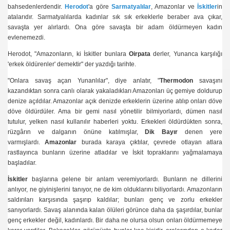
bahsedenlerdendir.
Herodot
'a göre
Sarmatyalılar
, Amazonlar ve
İskitler
in
atalarıdır. Sarmatyalılarda kadınlar sık sık erkeklerle beraber ava çıkar,
savaşta yer alırlardı. Ona göre savaşta bir adam öldürmeyen kadın
evlenemezdi.
Herodot, "Amazonların, ki İskitler bunlara
Oirpata
derler, Yunanca karşılığı
'erkek öldürenler' demektir" der yazdığı tarihte.
"Onlara savaş açan Yunanlılar", diye anlatır, "
Thermodon
savaşını
kazandıktan sonra canlı olarak yakaladıkları Amazonları üç gemiye doldurup
denize açıldılar. Amazonlar açık denizde erkeklerin üzerine atılıp onları döve
döve öldürdüler. Ama bir gemi nasıl yönetilir bilmiyorlardı, dümen nasıl
tutulur, yelken nasıl kullanılır haberleri yoktu. Erkekleri öldürdükten sonra,
rüzgârın ve dalganın önüne katılmışlar,
Dik Bayır
denen yere
varmışlardı.
Amazonlar
burada karaya çıktılar, çevrede otlayan atlara
rastlayınca bunların üzerine atladılar ve İskit topraklarını yağmalamaya
başladılar.
İskitler
başlarına gelene bir anlam veremiyorlardı. Bunların ne dillerini
anlıyor, ne giyinişlerini tanıyor, ne de kim olduklarını biliyorlardı. Amazonların
saldırıları karşısında şaşırıp kaldılar; bunları genç ve zorlu erkekler
sanıyorlardı. Savaş alanında kalan ölüleri görünce daha da şaşırdılar, bunlar
genç erkekler değil, kadınlardı. Bir daha ne olursa olsun onları öldürmemeye