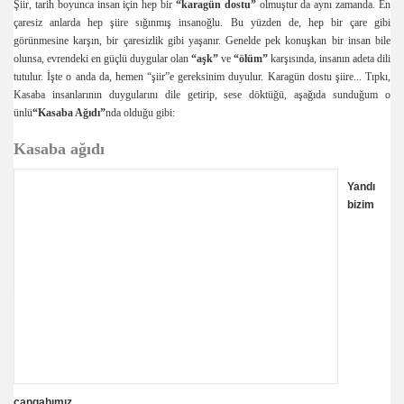
Şiir, tarih boyunca insan için hep bir
“karagün dostu”
olmuştur da aynı zamanda. En
çaresiz anlarda hep şiire sığınmış insanoğlu. Bu yüzden de, hep bir çare gibi
görünmesine karşın, bir çaresizlik gibi yaşanır. Genelde pek konuşkan bir insan bile
olunsa, evrendeki en güçlü duygular olan
“aşk”
ve
“ölüm”
karşısında, insanın adeta dili
tutulur. İşte o anda da, hemen “şiir”e gereksinim duyulur. Karagün dostu şiire... Tıpkı,
Kasaba insanlarının duygularını dile getirip, sese döktüğü, aşağıda sunduğum o
ünlü
“Kasaba Ağıdı”
nda olduğu gibi:
Kasaba ağıdı
Yandı
bizim
bayrak" olayı
cangahımız