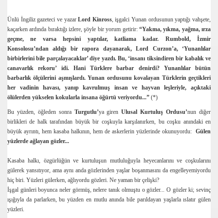
Ünlü İngiliz gazeteci ve yazar
Lord Kinross
, işgalci Yunan ordusunun yaptığı vahşete,
kaçarken ardında bıraktığı izlere, şöyle bir yorum getirir:
“Yakma, yıkma, yağma, ırza
geçme, ne varsa hepsini yaptılar, katliama kadar. Rumbold, İzmir
Konsolosu’ndan aldığı bir rapora dayanarak, Lord Curzon’a, ‘Yunanlılar
birbirlerini bile parçalayacaklar’ diye yazdı. Bu, ‘insanı tiksindiren bir kabalık ve
canavarlık rekoru’ idi. Hani Türklere barbar denirdi? Yunanlılar bütün
barbarlık ölçülerini aşmışlardı. Yunan ordusunu kovalayan Türklerin geçtikleri
her vadinin havası, yanıp kavrulmuş insan ve hayvan leşleriyle, açıktaki
ölülerden yükselen kokularla insana öğürtü veriyordu...”
(*)
Bu yüzden, öğleden sonra
Turgutlu’
ya giren
Ulusal Kurtuluş Ordusu’
nun diğer
birlikleri de halk tarafından büyük bir coşkuyla karşılanırken, bu coşku anındaki en
büyük ayrıntı, hem kasaba halkının, hem de askerlerin yüzlerinde okunuyordu:
Gülen
yüzlerde ağlayan gözler...
Kasaba halkı, özgürlüğün ve kurtuluşun mutluluğuyla heyecanlarını ve coşkularını
gülerek yansıtıyor, ama aynı anda gözlerinden yaşlar boşanmasını da engelleyemiyordu
hiç biri. Yüzleri gülerken, ağlıyordu gözleri. Ne yaman bir çelişki?
İşgal günleri boyunca neler görmüş, nelere tanık olmuştu o gözler... O gözler ki; sevinç
ışığıyla da parlarken, bu yüzden en mutlu anında bile parıldayan yaşlarla ıslatır gülen
yüzleri.