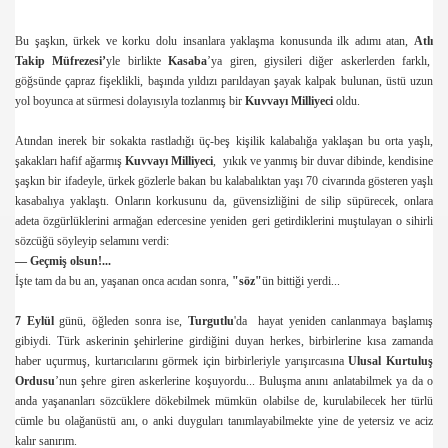
Bu şaşkın, ürkek ve korku dolu insanlara yaklaşma konusunda ilk adımı atan,
Atlı
Takip Müfrezesi’
yle birlikte
Kasaba
’ya giren, giysileri diğer askerlerden farklı,
göğsünde çapraz fişeklikli, başında yıldızı parıldayan şayak kalpak bulunan, üstü uzun
yol boyunca at sürmesi dolayısıyla tozlanmış bir
Kuvvayı Milliyeci
oldu.
Atından inerek bir sokakta rastladığı üç-beş kişilik kalabalığa yaklaşan bu orta yaşlı,
şakakları hafif ağarmış
Kuvvayı Milliyeci
, yıkık ve yanmış bir duvar dibinde, kendisine
şaşkın bir ifadeyle, ürkek gözlerle bakan bu kalabalıktan yaşı 70 civarında gösteren yaşlı
kasabalıya yaklaştı. Onların korkusunu da, güvensizliğini de silip süpürecek, onlara
adeta özgürlüklerini armağan edercesine yeniden geri getirdiklerini muştulayan o sihirli
sözcüğü söyleyip selamını verdi:
— Geçmiş olsun!...
İşte tam da bu an, yaşanan onca acıdan sonra,
"söz"
ün bittiği yerdi...
7 Eylül
günü, öğleden sonra ise,
Turgutlu
'da hayat yeniden canlanmaya başlamış
ohumları
gibiydi. Türk askerinin şehirlerine girdiğini duyan herkes, birbirlerine kısa zamanda
haber uçurmuş, kurtarıcılarını görmek için birbirleriyle yarışırcasına
Ulusal Kurtuluş
ohumları
Ordusu
’nun şehre giren askerlerine koşuyordu... Buluşma anını anlatabilmek ya da o
anda yaşananları sözcüklere dökebilmek mümkün olabilse de, kurulabilecek her türlü
cümle bu olağanüstü anı, o anki duyguları tanımlayabilmekte yine de yetersiz ve aciz
kalır sanırım.