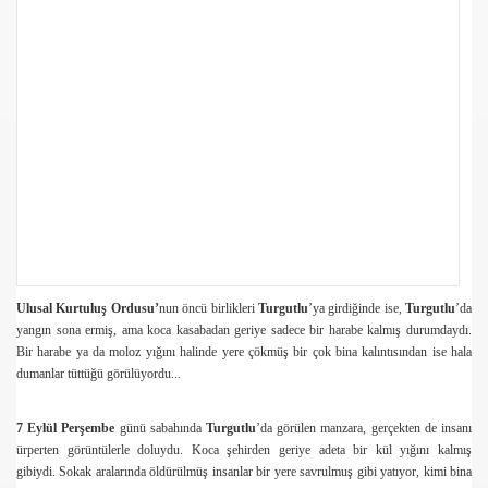
de mezarı: Anadolu
Ulusal Kurtuluş Ordusu’
nun öncü birlikleri
Turgutlu
’ya girdiğinde ise,
Turgutlu
’da
yangın sona ermiş, ama koca kasabadan geriye sadece bir harabe kalmış durumdaydı.
Bir harabe ya da moloz yığını halinde yere çökmüş bir çok bina kalıntısından ise hala
dumanlar tüttüğü görülüyordu...
7 Eylül Perşembe
günü sabahında
Turgutlu
’da görülen manzara, gerçekten de insanı
ürperten görüntülerle doluydu. Koca şehirden geriye adeta bir kül yığını kalmış
gibiydi. Sokak aralarında öldürülmüş insanlar bir yere savrulmuş gibi yatıyor, kimi bina