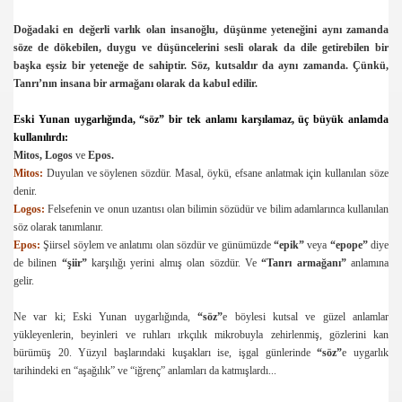
llari
Doğadaki en değerli varlık olan insanoğlu, düşünme yeteneğini aynı zamanda
söze de dökebilen, duygu ve düşüncelerini sesli olarak da dile getirebilen bir
başka eşsiz bir yeteneğe de sahiptir. Söz, kutsaldır da aynı zamanda. Çünkü,
Tanrı’nın insana bir armağanı olarak da kabul edilir.
Eski Yunan uygarlığında,
“söz”
bir tek anlamı karşılamaz, üç büyük anlamda
kullanılırdı:
Mitos, Logos
ve
Epos.
rdığı yer
Mitos:
Duyulan ve söylenen sözdür. Masal, öykü, efsane anlatmak için kullanılan söze
denir.
Logos:
Felsefenin ve onun uzantısı olan bilimin sözüdür ve bilim adamlarınca kullanılan
söz olarak tanımlanır.
Epos:
Şiirsel söylem ve anlatımı olan sözdür ve günümüzde
“epik”
veya
“epope”
diye
de bilinen
“şiir”
karşılığı yerini almış olan sözdür. Ve
“Tanrı armağanı”
anlamına
gelir.
Ne var ki; Eski Yunan uygarlığında,
“söz”
e böylesi kutsal ve güzel anlamlar
yükleyenlerin, beyinleri ve ruhları ırkçılık mikrobuyla zehirlenmiş, gözlerini kan
bürümüş 20. Yüzyıl başlarındaki kuşakları ise, işgal günlerinde
“söz”
e uygarlık
tarihindeki en “aşağılık” ve “iğrenç” anlamları da katmışlardı...
ıyor