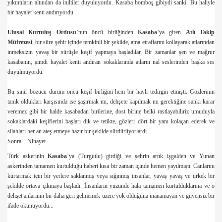
yıkıntıların altından da iniltiler duyuluyordu. Kasaba bomboş gibiydi sanki. Bu haliyle
bir hayalet kenti andırıyordu.
 Özbaran
Ulusal Kurtuluş Ordusu
’nun öncü birliğinden
Kasaba
’ya giren
Atlı Takip
Müfrezesi
, bir süre şehir içinde temkinli bir şekilde, ama etraflarını kollayarak atlarından
inmeksizin yavaş bir sürüşle keşif yapmaya başladılar. Bir zamanlar şen ve mağrur
kasabanın, şimdi hayalet kenti andıran sokaklarında atların nal seslerinden başka ses
duyulmuyordu.
Bu sinir bozucu durum öncü keşif birliğini hem bir hayli tedirgin etmişti. Gözlerinin
tanık oldukları karşısında ise şaşırmak mı, dehşete kapılmak mı gerektiğine sanki karar
veremez gibi bir halde kasabadan birilerine, dost birine belki rastlayabiliriz umuduyla
sokaklardaki keşiflerini başları dik ve tetikte, gözleri dört bir yanı kolaçan ederek ve
silahları her an ateş etmeye hazır bir şekilde sürdürüyorlardı...
Sonra... Nihayet...
Türk askerinin
Kasaba
’ya (Turgutlu) girdiği ve şehrin artık işgalden ve Yunan
askerinden tamamen kurtulduğu haberi kısa bir zaman içinde hemen yayılmıştı. Canlarını
kurtarmak için bir yerlere saklanmış veya sığınmış insanlar, yavaş yavaş ve ürkek bir
şekilde ortaya çıkmaya başladı. İnsanların yüzünde hala tamamen kurtulduklarına ve o
dehşet anlarının bir daha geri gelmemek üzere yok olduğuna inanamayan ve güvensiz bir
ifade okunuyordu...